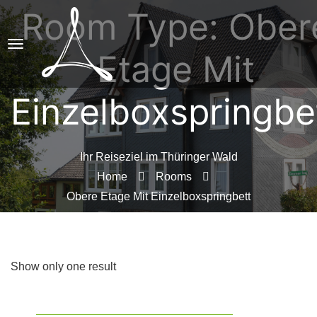
Room Type: Ober
Etage Mit
Einzelboxspringbe
Ihr Reiseziel im Thüringer Wald
Home
Rooms
Obere Etage Mit Einzelboxspringbett
Show only one result
OBERE ETAGE MIT EINZELBOXSPRINGBETT